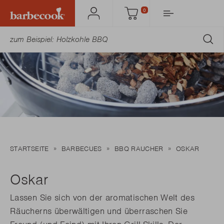
0
Mein
Einkaufswagen
Barbecook
AB
STARTSEITE
BARBECUES
BBQ RAUCHER
OSKAR
Oskar
Lassen Sie sich von der aromatischen Welt des
Räucherns überwältigen und überraschen Sie