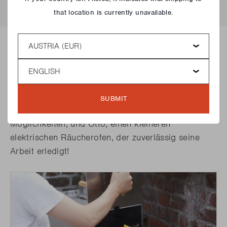
that location is currently unavailable.
Country
Welche Räucheröfen hat
Language
Barbecook im Sortiment?
Barbecook bietet zwei Arten von Räucheröfen an:
SUBMIT
Oskar, ein robustes Modell mit vielen
Möglichkeiten, und Otto, einen kleineren
elektrischen Räucherofen, der zuverlässig seine
Arbeit erledigt!