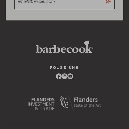
FOLGE UNS
Link
Link
Link
to
to
to
facebook
instagram
youtube