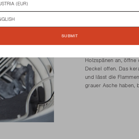
guage
Easy Start
Der Kamal macht das S
SUBMIT
kannst du ihn mühelo
Fülle den Kohlekorb z
Holzspänen an, öffne 
Deckel offen. Das ke
und lässt die Flammen
grauer Asche haben, bi