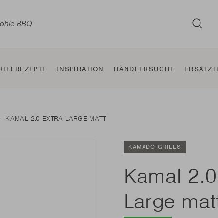
ABS
RILLREZEPTE
INSPIRATION
HÄNDLERSUCHE
ERSATZT
KAMAL 2.0 EXTRA LARGE MATT
KAMADO-GRILLS
ng
Holz-BBQ
Classic
Geschmacksgeber
BBQ Raucher
Jura
Tischgrill
Sierra
Jule
Kamal 2.0
Squadra
Nestor World
Oskar
Carlo
Large mat
Pedro
Otto
Joya
Jack World
E-Carlo