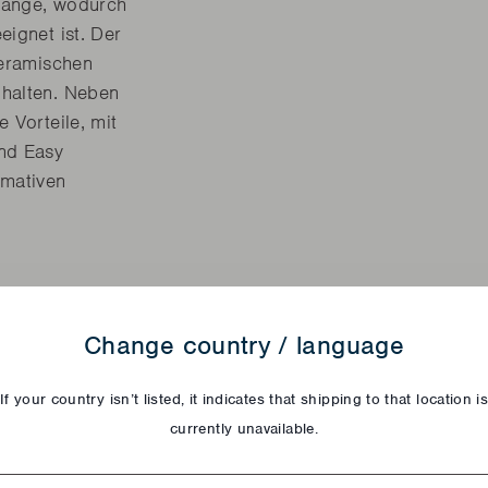
 lange, wodurch
ignet ist. Der
keramischen
 halten. Neben
 Vorteile, mit
nd Easy
imativen
Change country / language
If your country isn’t listed, it indicates that shipping to that location i
currently unavailable.
try