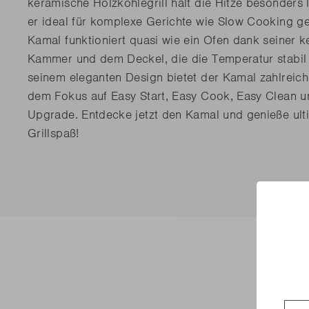
keramische Holzkohlegrill hält die Hitze besonders
er ideal für komplexe Gerichte wie Slow Cooking gee
Kamal funktioniert quasi wie ein Ofen dank seiner 
Kammer und dem Deckel, die die Temperatur stabil
seinem eleganten Design bietet der Kamal zahlreiche
dem Fokus auf Easy Start, Easy Cook, Easy Clean u
Upgrade. Entdecke jetzt den Kamal und genieße ult
Grillspaß!
Coun