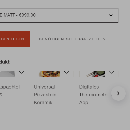
AGEN LEGEN
BENÖTIGEN SIE ERSATZTEILE?
dukt
aspachtel
Universal
Digitales
Ed
®
Pizzastein
Thermometer mit
Bü
Keramik
App
23