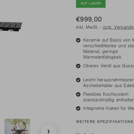
diesen Frühling
diesen Frühling
AUF LAGER
Benötige
Benötige
Junko
Rila
n Sie alle Neuheiten
n Sie alle Neuheiten
€999,00
LESEN
LESEN
inkl. MwSt. -
zzgl. Versand
Keramik auf Basis von Mu
diesen Frühling
Benötige
verschleißfestes und st
Material, geringe
n Sie alle Neuheiten
Wärmeleitfähigkeit.
LESEN
Oberes Ventil aus Guss
Leicht herausnehmbarer
Aschebehälter aus Edels
Flexibles Kochsystem
standardmäßig enthalten
Integrierte Haken für W
WEITERE SPEZIFIKATION