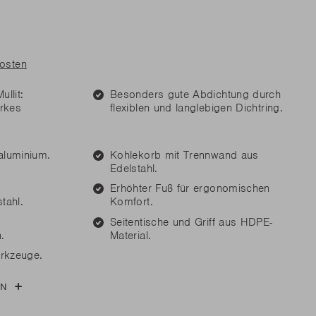
n Sie Ersatzteile?
n Sie Ersatzteile?
MEHR LESEN
MEHR LESEN
kosten
llit:
Besonders gute Abdichtung durch
n Sie Ersatzteile?
arkes
flexiblen und langlebigen Dichtring.
MEHR LESEN
aluminium.
Kohlekorb mit Trennwand aus
Edelstahl.
Erhöhter Fuß für ergonomischen
tahl.
Komfort.
Seitentische und Griff aus HDPE-
.
Material.
erkzeuge.
EN