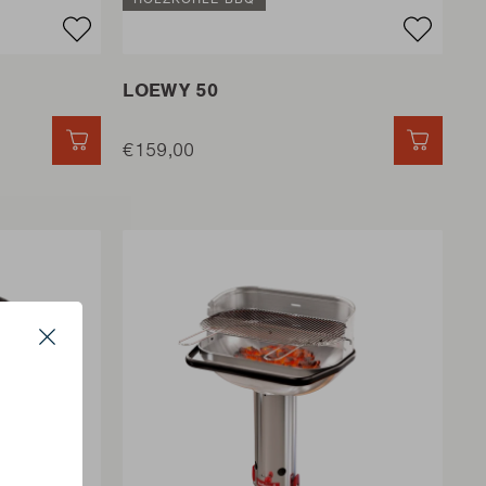
LOEWY 50
SCHNELL HINZUFÜGEN
€159,00
SCHNE
Close
s