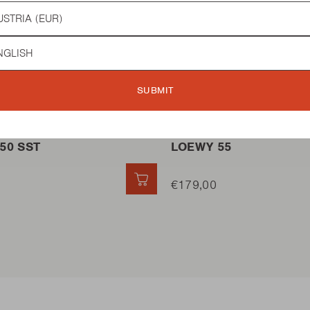
try
guage
HLE BBQ
HOLZKOHLE BBQ
A
SUBMIT
50 SST
LOEWY 55
SCHNELL HINZUFÜGEN
€179,00