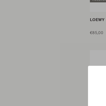
LOEWY 
€85,00