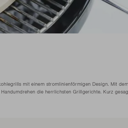
diesen Frühling
diesen Frühling
Benötige
Benötige
Junko
Rila
n Sie alle Neuheiten
n Sie alle Neuheiten
LESEN
LESEN
diesen Frühling
Benötige
n Sie alle Neuheiten
LESEN
ohlegrills mit einem stromlinienförmigen Design. Mit de
Handumdrehen die herrlichsten Grillgerichte. Kurz gesag