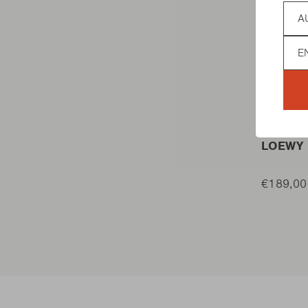
Coun
Lan
HOLZKO
LOEWY 
€189,00