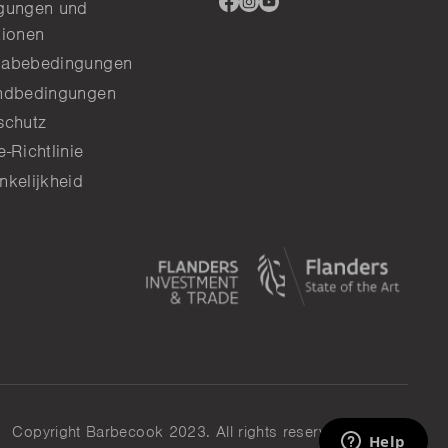
gungen und
to
to
to
tionen
facebook
instagram
youtube
abebedingungen
ndbedingungen
schutz
-Richtlinie
nkelijkheid
Copyright Barbecook 2023. All rights reserved.