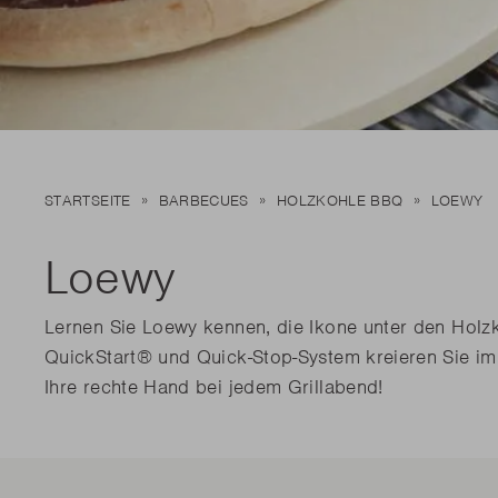
Neu 
Neu 
Edson
Kamal 2.0 L matt
Stella
Carlo
Entdecke
Entdecke
MEHR 
MEHR 
Neu 
STARTSEITE
BARBECUES
HOLZKOHLE BBQ
LOEWY
Entdecke
MEHR 
Loewy
Lernen Sie Loewy kennen, die Ikone unter den Holzk
QuickStart® und Quick-Stop-System kreieren Sie im 
Ihre rechte Hand bei jedem Grillabend!