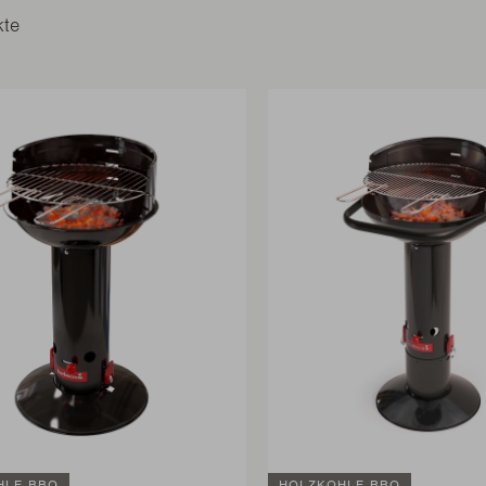
kte
HLE BBQ
HOLZKOHLE BBQ