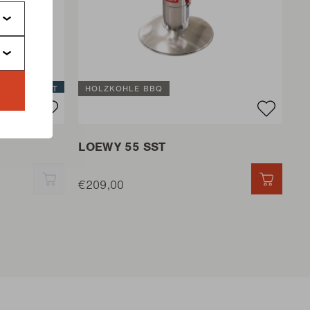
USVERKAUFT
HOLZKOHLE BBQ
LOEWY 55 SST
SCHNELL HINZUFÜGEN
€209,00
SCHNE