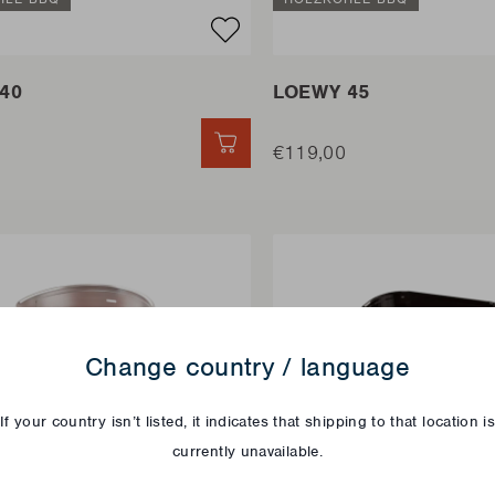
40
LOEWY 45
SCHNELL HINZUFÜGEN
€119,00
Change country / language
If your country isn’t listed, it indicates that shipping to that location i
currently unavailable.