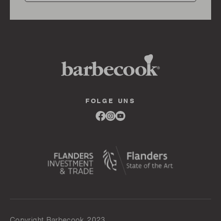
FOLGE UNS
Link
Link
Link
to
to
to
facebook
instagram
youtube
Copyright Barbecook 2023.