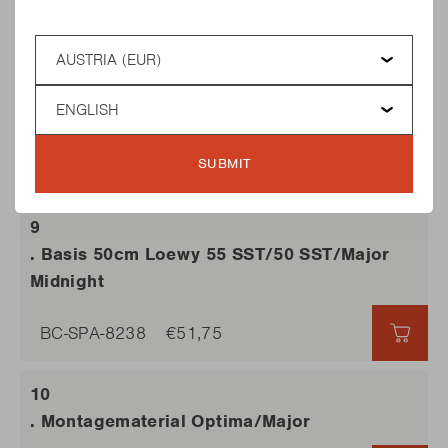
BC-SPA-8217
€10,25
€10,
Country
Language
. Quickstop 2011 Major Mitternacht
BC-SPA-8230
€24,60
SUBMIT
€24,
. Basis 50cm Loewy 55 SST/50 SST/Major
Midnight
BC-SPA-8238
€51,75
€51,
. Montagematerial Optima/Major