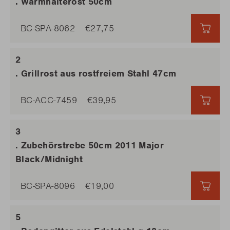
. Warmhalterost 50cm
BC-SPA-8062
€27,75
€27,
. Grillrost aus rostfreiem Stahl 47cm
BC-ACC-7459
€39,95
€39,
. Zubehörstrebe 50cm 2011 Major
Black/Midnight
BC-SPA-8096
€19,00
€19,