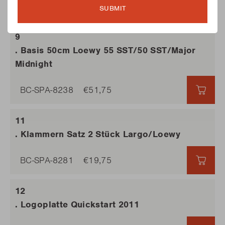
BC-SPA-8221
€50,25
SUBMIT
€50,
. Basis 50cm Loewy 55 SST/50 SST/Major
Midnight
BC-SPA-8238
€51,75
€51,
. Klammern Satz 2 Stück Largo/Loewy
BC-SPA-8281
€19,75
€19,
. Logoplatte Quickstart 2011