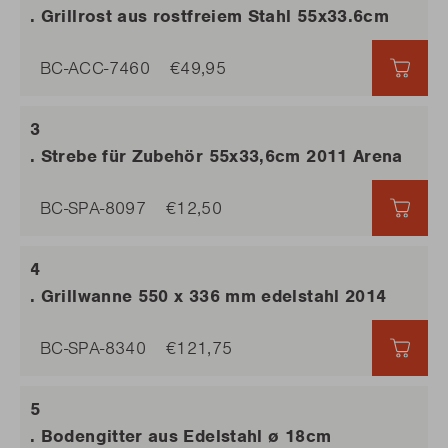
. Grillrost aus rostfreiem Stahl 55x33.6cm
BC-ACC-7460
€49,95
€49,
. Strebe für Zubehör 55x33,6cm 2011 Arena
BC-SPA-8097
€12,50
€12,
. Grillwanne 550 x 336 mm edelstahl 2014
BC-SPA-8340
€121,75
€121
. Bodengitter aus Edelstahl ø 18cm