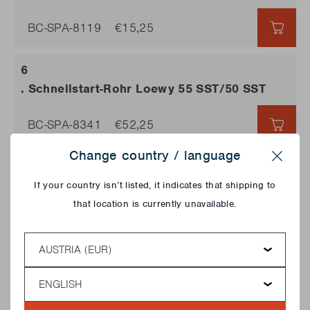
BC-SPA-8119
€15,25
€15,
. Schnellstart-Rohr Loewy 55 SST/50 SST
BC-SPA-8341
€52,25
€52,
Change country / language
Close
. Rote Nase
If your country isn’t listed, it indicates that shipping to
that location is currently unavailable.
BC-SPA-8217
€10,25
€10,
Country
Language
. Quickstop 16,5cm Edelstahl