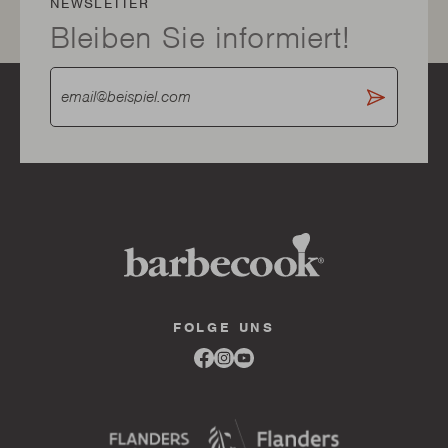
NEWSLETTER
Bleiben Sie informiert!
FOLGE UNS
Link
Link
Link
to
to
to
facebook
instagram
youtube