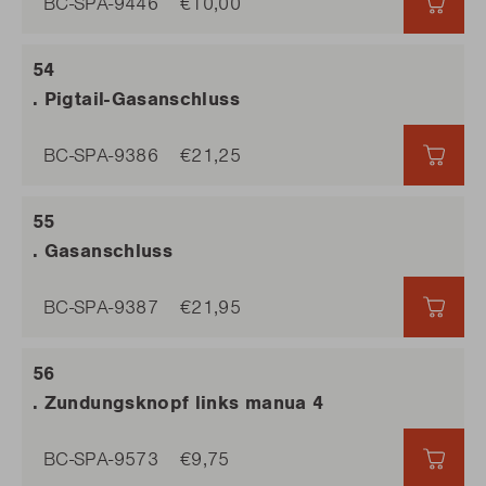
BC-SPA-9446
€10,00
€10,
. Pigtail-Gasanschluss
BC-SPA-9386
€21,25
€21,
. Gasanschluss
BC-SPA-9387
€21,95
€21,
. Zundungsknopf links manua 4
BC-SPA-9573
€9,75
€9,7