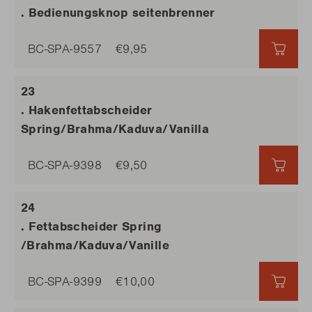
. Bedienungsknop seitenbrenner
BC-SPA-9557
€9,95
€9,9
. Hakenfettabscheider
Spring/Brahma/Kaduva/Vanilla
BC-SPA-9398
€9,50
€9,5
. Fettabscheider Spring
/Brahma/Kaduva/Vanille
BC-SPA-9399
€10,00
€10,