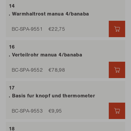
. Warmhaltrost manua 4/banaba
BC-SPA-9551
€22,75
€22,
. Verteilrohr manua 4/banaba
BC-SPA-9552
€78,98
€78,
. Basis fur knopf und thermometer
BC-SPA-9553
€9,95
€9,9