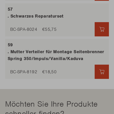
. Schwarzes Reparaturset
BC-SPA-8024
€55,75
€55,
. Mutter Verteiler für Montage Seitenbrenner
Spring 350/Impuls/Vanilla/Kaduva
BC-SPA-8192
€18,50
€18,
Möchten Sie Ihre Produkte
schneller finden?