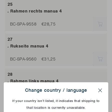
. Rahmen rechts manua 4
BC-SPA-9558
€28,75
AUSV
. Rukseite manua 4
BC-SPA-9560
€31,25
AUSV
. Rahmen links manua 4
Change country / language
BC-SPA-9561
€28,75
Close
AUSV
If your country isn’t listed, it indicates that shipping to
that location is currently unavailable.