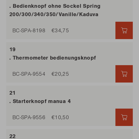
. Bedienknopf ohne Sockel Spring
200/300/340/350/Vanille/Kaduva
BC-SPA-8198
€34,75
€34,
. Thermometer bedienungsknopf
BC-SPA-9554
€20,25
€20,
. Starterknopf manua 4
BC-SPA-9556
€10,50
€10,