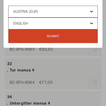
. Starterknopf manua 4
Country
BC-SPA-9562
€25,25
€25,
Language
SUBMIT
. Vorplatte manua 4
BC-SPA-9563
€30,50
AUSV
. Tur manua 4
BC-SPA-9564
€77,00
AUSV
. Untergitter manua 4