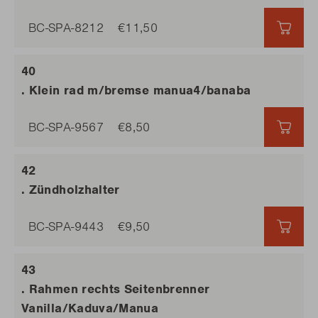
BC-SPA-8212
€11,50
€11,
. Klein rad m/bremse manua4/banaba
BC-SPA-9567
€8,50
€8,5
. Zündholzhalter
BC-SPA-9443
€9,50
€9,5
. Rahmen rechts Seitenbrenner
Vanilla/Kaduva/Manua