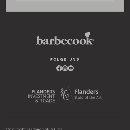
FOLGE UNS
Link
Link
Link
to
to
to
facebook
instagram
youtube
Copyright Barbecook 2023.