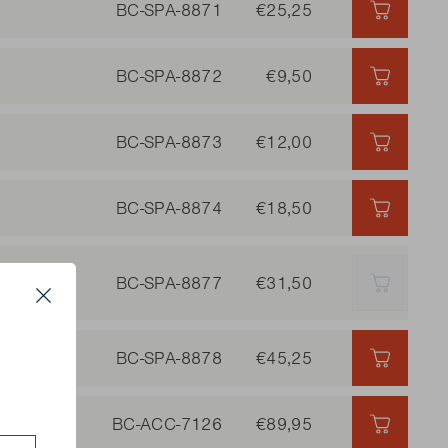
BC-SPA-8871
€25,25
€25,25 
BC-SPA-8872
€9,50
€9,50 |
BC-SPA-8873
€12,00
€12,00 
BC-SPA-8874
€18,50
€18,50 
iesta 512
BC-SPA-8877
€31,50
AUSVER
Close
esta
BC-SPA-8878
€45,25
€45,25 
s
BC-ACC-7126
€89,95
€89,95 