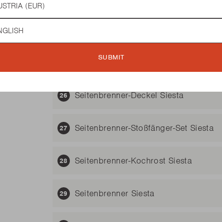
Warmhalterost emailliert Siesta 512
guage
Siesta 612
SUBMIT
Seitenbrenner-Deckel Scharnier-Set Si
Seitenbrenner-Deckel Siesta
Seitenbrenner-Stoßfänger-Set Siesta
Seitenbrenner-Kochrost Siesta
Seitenbrenner Siesta