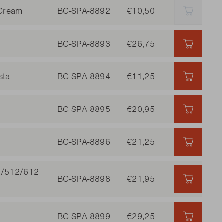
/Cream
BC-SPA-8892
€10,50
AUSVER
BC-SPA-8893
€26,75
€26,75 
sta
BC-SPA-8894
€11,25
€11,25 
BC-SPA-8895
€20,95
€20,95 
BC-SPA-8896
€21,25
€21,25 
12/512/612
BC-SPA-8898
€21,95
€21,95 
BC-SPA-8899
€29,25
€29,25 