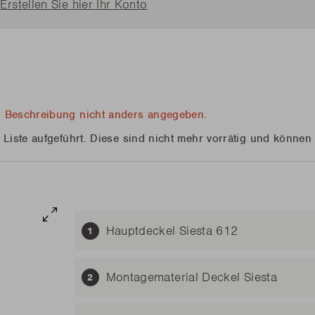
?
Erstellen Sie hier Ihr Konto
diesen Frühling
diesen Frühling
Benötige
Benötige
Junko
Rila
n Sie alle Neuheiten
n Sie alle Neuheiten
LESEN
LESEN
diesen Frühling
Benötige
er Beschreibung nicht anders angegeben.
n Sie alle Neuheiten
er Liste aufgeführt. Diese sind nicht mehr vorrätig und können
LESEN
Hauptdeckel Siesta 612
Montagematerial Deckel Siesta