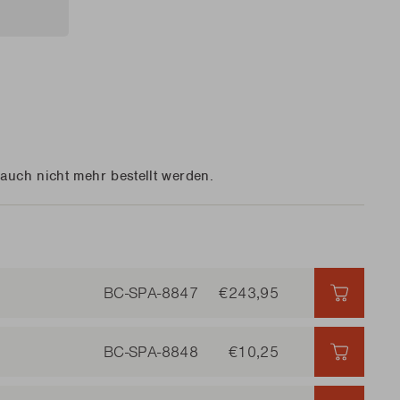
n Sie Ersatzteile?
n Sie Ersatzteile?
MEHR LESEN
MEHR LESEN
n Sie Ersatzteile?
 auch nicht mehr bestellt werden.
MEHR LESEN
BC-SPA-8847
€243,95
€243,95
BC-SPA-8848
€10,25
€10,25 