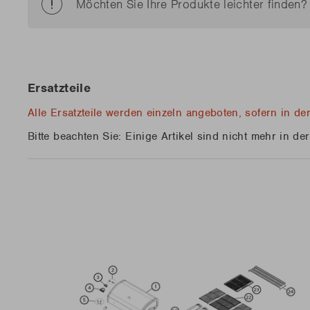
Möchten Sie Ihre Produkte leichter finden
Neu 
Neu 
Edson
Kamal 2.0 L matt
Stella
Carlo
Entdecke
Entdecke
MEHR 
MEHR 
Ersatzteile
Neu 
Alle Ersatzteile werden einzeln angeboten, sofern in d
Entdecke
Bitte beachten Sie: Einige Artikel sind nicht mehr in d
MEHR 