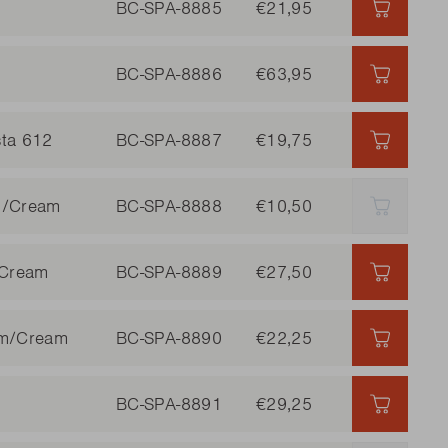
BC-SPA-8885
€21,95
€21,95 
BC-SPA-8886
€63,95
€63,95 
sta 612
BC-SPA-8887
€19,75
€19,75 
am/Cream
BC-SPA-8888
€10,50
AUSVER
/Cream
BC-SPA-8889
€27,50
€27,50 
ram/Cream
BC-SPA-8890
€22,25
€22,25 
BC-SPA-8891
€29,25
€29,25 