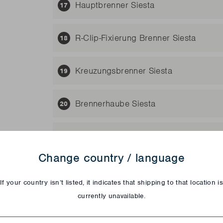
Hauptbrenner Siesta
R-Clip-Fixierung Brenner Siesta
Kreuzungsbrenner Siesta
Brennerhaube Siesta
Kochrost klein Gusseisen emailliert S
creme/612/612 Ceram/Black Edition
Change country / language
Kochrost groß Gusseisen emailliert Si
If your country isn’t listed, it indicates that shipping to that location i
currently unavailable.
Dynamic Core Grillplatte Gusseisen
try