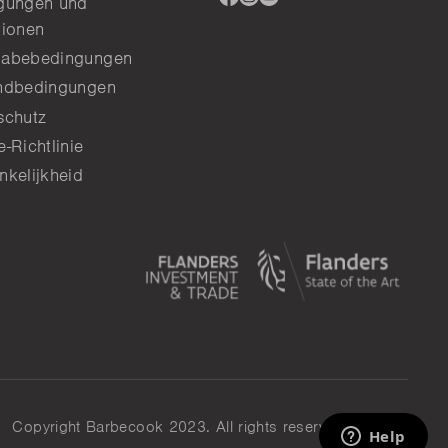
gungen und
to
to
to
tionen
facebook
instagram
youtube
abebedingungen
ndbedingungen
schutz
-Richtlinie
nkelijkheid
Copyright Barbecook 2023. All rights reserved.