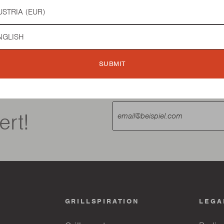
try
guage
SUBMIT
ert!
GRILLSPIRATION
LEGA