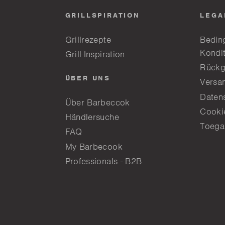
GRILLSPIRATION
LEGA
Grillrezepte
Bedin
Kondi
Grill-Inspiration
Rückg
ÜBER UNS
Versa
Daten
Über Barbeccok
Cookie
Händlersuche
Toega
FAQ
My Barbecook
Professionals - B2B