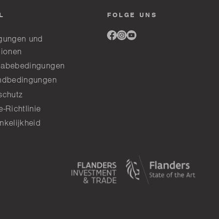
L
FOLGE UNS
Link
Link
Link
gungen und
to
to
to
tionen
facebook
instagram
youtube
abebedingungen
ndbedingungen
schutz
-Richtlinie
nkelijkheid