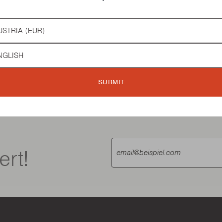
try
ERSTELLEN MY BARBECO
guage
SUBMIT
ert!