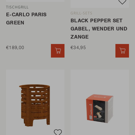
TISCHGRILL
GRILL-SETS
E-CARLO PARIS
BLACK PEPPER SET
GREEN
GABEL, WENDER UND
ZANGE
€189,00
€34,95
SCHNELL HINZUFÜGEN
SCH