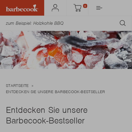
0
Mein
Einkaufswagen
Barbecook
AB
STARTSEITE
ENTDECKEN SIE UNSERE BARBECOOK-BESTSELLER
Entdecken Sie unsere
Barbecook-Bestseller