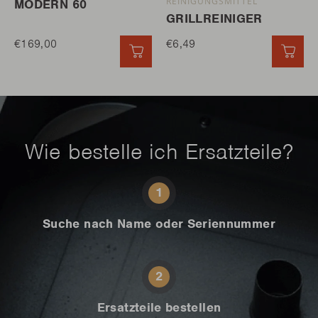
REINIGUNGSMITTEL
MODERN 60
GRILLREINIGER
€169,00
€6,49
SCHNELL HINZUFÜGEN
SCH
Wie bestelle ich Ersatzteile?
1
Suche nach Name oder Seriennummer
2
Ersatzteile bestellen