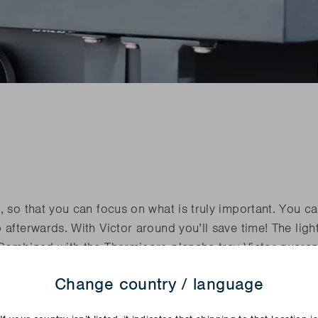
diesen Frühling
diesen Frühling
Benötige
Benötige
Junko
Rila
n Sie alle Neuheiten
n Sie alle Neuheiten
LESEN
LESEN
diesen Frühling
Benötige
n Sie alle Neuheiten
LESEN
, so that you can focus on what is truly important. You c
 afterwards. With Victor around you’ll save time! The ligh
. Combined with the Thermicore plancha tray Victor guara
on with the same results.
Change country / language