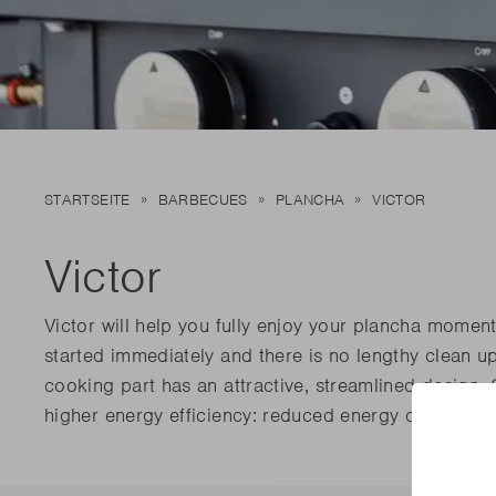
Neu 
Neu 
Edson
Kamal 2.0 L matt
Stella
Carlo
Entdecke
Entdecke
MEHR 
MEHR 
Neu 
STARTSEITE
BARBECUES
PLANCHA
VICTOR
Entdecke
MEHR 
Victor
Victor will help you fully enjoy your plancha moment
started immediately and there is no lengthy clean up
cooking part has an attractive, streamlined design
higher energy efficiency: reduced energy consumpti