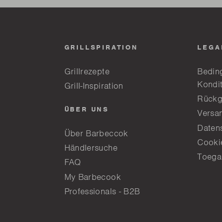
GRILLSPIRATION
LEGA
Grillrezepte
Bedin
Kondi
Grill-Inspiration
Rückg
ÜBER UNS
Versa
Daten
Über Barbeccok
Cookie
Händlersuche
Toega
FAQ
My Barbecook
Professionals - B2B