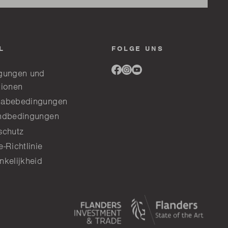
L
FOLGE UNS
Link
Link
Link
gungen und
to
to
to
tionen
facebook
instagram
youtube
abebedingungen
ndbedingungen
schutz
-Richtlinie
nkelijkheid