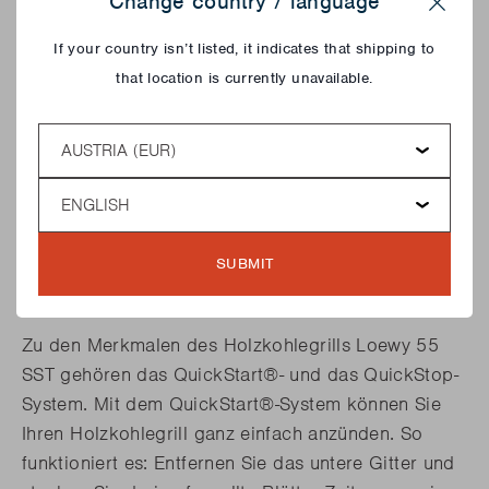
Change country / language
Close
If your country isn’t listed, it indicates that shipping to
that location is currently unavailable.
Country
Language
WIE FUNKTIONIERT DER
HOLZKOHLEGRILL LOEWY 55
SUBMIT
SST?
Zu den Merkmalen des Holzkohlegrills Loewy 55
SST gehören das QuickStart®- und das QuickStop-
System. Mit dem QuickStart®-System können Sie
Ihren Holzkohlegrill ganz einfach anzünden. So
funktioniert es: Entfernen Sie das untere Gitter und