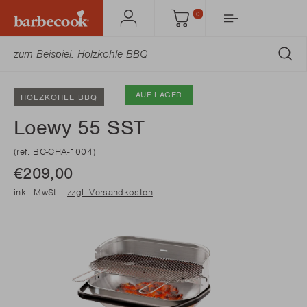
0
Mein
Einkaufswagen
Barbecook
AB
AUF LAGER
HOLZKOHLE BBQ
Loewy 55 SST
(ref. BC-CHA-1004)
€209,00
inkl. MwSt. -
zzgl. Versandkosten