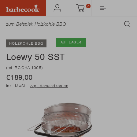
0
Mein
Einkaufswagen
Barbecook
AB
AUF LAGER
HOLZKOHLE BBQ
Loewy 50 SST
(ref. BC-CHA-1005)
€189,00
inkl. MwSt. -
zzgl. Versandkosten