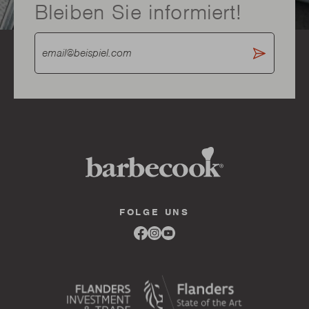
Bleiben Sie informiert!
FOLGE UNS
Link
Link
Link
to
to
to
facebook
instagram
youtube