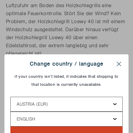
Luftzufuhr am Boden des Holzkohlegrills eine
optimale Feuerkontrolle. Stört Sie der Wind? Kein
Problem, der Holzkohlegrill Loewy 40 ist mit einem
Windschutz ausgestattet. Darüber hinaus verfügt
der Holzkohlegrill Loewy 40 über einen
Edelstahlrost, der extrem langlebig und sehr
pflegeleicht ist!
Change country / language
Close
If your country isn’t listed, it indicates that shipping to
that location is currently unavailable.
Country
Language