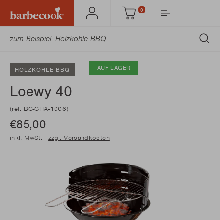
0
Mein
Einkaufswagen
Barbecook
AB
AUF LAGER
HOLZKOHLE BBQ
Loewy 40
(ref. BC-CHA-1006)
€85,00
inkl. MwSt. -
zzgl. Versandkosten