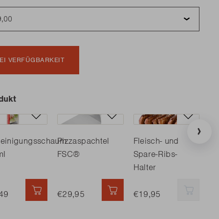
EI VERFÜGBARKEIT
dukt
lreinigungsschaum
Pizzaspachtel
Fleisch- und
Gr
ml
FSC®
Spare-Ribs-
Halter
 HINZUFÜGEN
49
SCHNELL HINZUFÜGEN
€29,95
SCHNELL HINZUFÜGEN
€19,95
SCHNE
€2