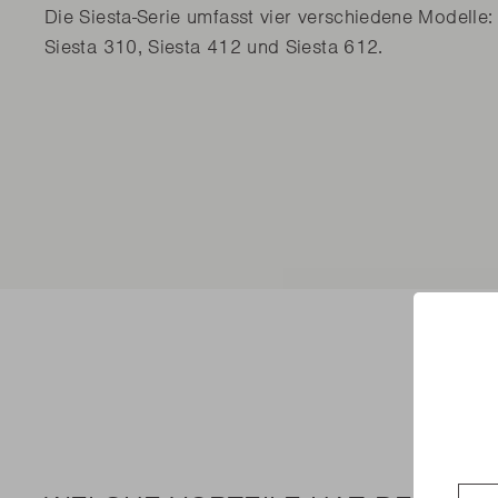
Die Siesta-Serie umfasst vier verschiedene Modelle:
Siesta 310, Siesta 412 und Siesta 612.
Coun