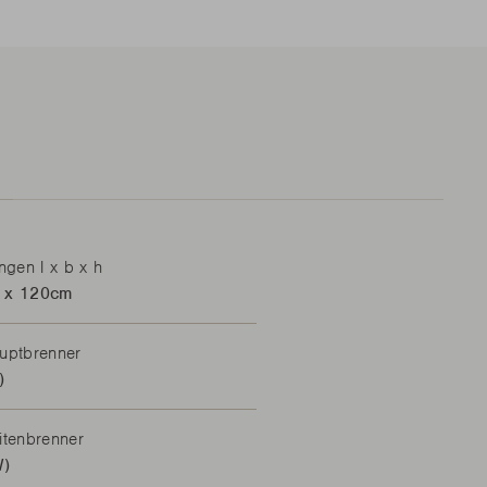
gen l x b x h
 x 120cm
auptbrenner
)
itenbrenner
W)