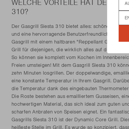
WELCHE VORTEILE HAT DER GAS
310?
Lan
Der Gasgrill Siesta 310 bietet alles: schönes Ausseh
und eine hervorragende Benutzerfreundlichkeit. Die
Gasgrill mit einem haltbaren "Reppellant Glass Finis
Grill für diejenigen, die wirklich alles auf dem Grill
So können sie komplett vom Kochen im Innenberei
Freien umsteigen! Mit dem Gasgrill Siesta 310 könn
zehn Minuten losgrillen. Der doppelwandige, emailli
eine konstante Temperatur in Ihrem Gasgrill. Darüb
die Temperatur dank des eingebauten Thermometer
Die Roste bestehen aus emailliertem Gusseisen, ei
hochwertigen Material, das sich ideal zum guten u
scharfen Anbraten von Speisen eignet. Ein fantastis
Gasgrills Siesta 310 ist der Dynamic Core Grill. Dies
heißeste Stelle im Grill. Es wurde so konzipiert, das