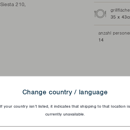
 Siesta 210,
grillfläche
35 x 43c
anzahl persone
14
Change country / language
If your country isn’t listed, it indicates that shipping to that location i
currently unavailable.
try