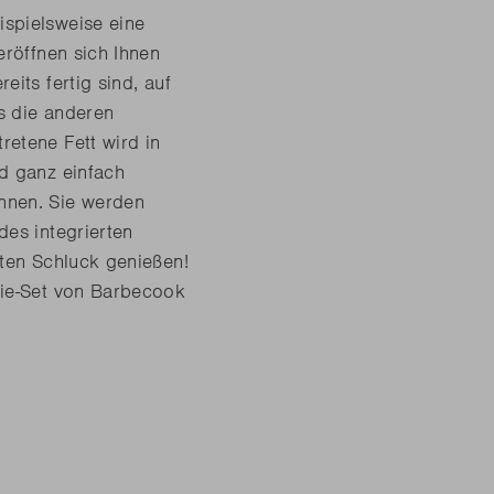
spielsweise eine
eröffnen sich Ihnen
its fertig sind, auf
s die anderen
etene Fett wird in
d ganz einfach
nnen. Sie werden
des integrierten
lten Schluck genießen!
rie-Set von Barbecook