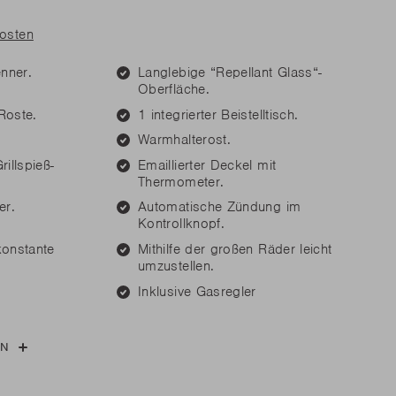
n Sie Ersatzteile?
n Sie Ersatzteile?
kosten
MEHR LESEN
MEHR LESEN
nner.
Langlebige “Repellant Glass“-
Oberfläche.
Roste.
1 integrierter Beistelltisch.
n Sie Ersatzteile?
Warmhalterost.
illspieß-
Emaillierter Deckel mit
MEHR LESEN
Thermometer.
er.
Automatische Zündung im
Kontrollknopf.
onstante
Mithilfe der großen Räder leicht
umzustellen.
Inklusive Gasregler
EN