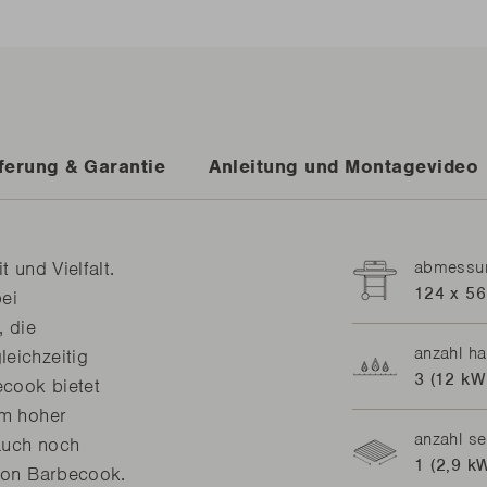
ferung & Garantie
Anleitung und Montagevideo
 und Vielfalt.
abmessun
124 x 56
bei
, die
anzahl h
leichzeitig
3 (12 kW
ecook bietet
em hoher
anzahl se
auch noch
1 (2,9 k
 von Barbecook.