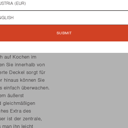
GRILL SIESTA
guage
en, tolle Funktionen
ser hochwertige
SUBMIT
h" ist der perfekte
 zubereiten möchten.
ch auf Kochen im
en Sie innerhalb von
erte Deckel sorgt für
er hinaus können Sie
s einfach überwachen.
nem äußerst
nd gleichmäßigen
ches Extra des
er ist der zentrale,
s man ihn leicht