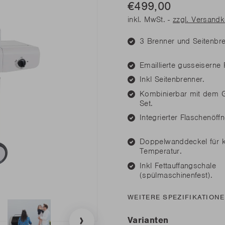
€499,00
diesen Frühling
diesen Frühling
Benötige
Benötige
Junko
inkl. MwSt. -
zzgl. Versand
Rila
n Sie alle Neuheiten
n Sie alle Neuheiten
LESEN
LESEN
3 Brenner und Seitenbre
Emaillierte gusseiserne 
diesen Frühling
Benötige
Inkl Seitenbrenner.
n Sie alle Neuheiten
Kombinierbar mit dem Gr
Set.
LESEN
Integrierter Flaschenöffn
Doppelwanddeckel für k
Temperatur.
Inkl Fettauffangschale
(spülmaschinenfest).
WEITERE SPEZIFIKATION
Varianten