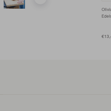
Oliv
Edel
€13,