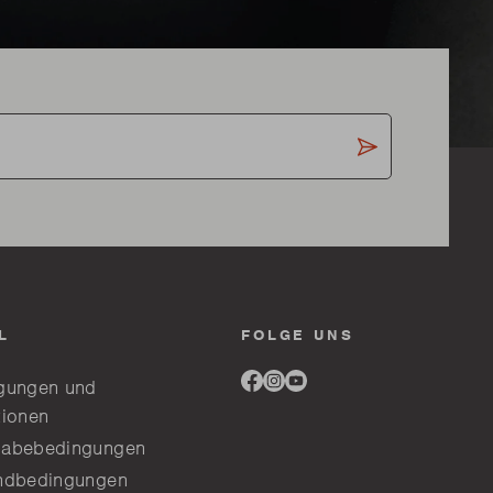
L
FOLGE UNS
Link
Link
Link
gungen und
to
to
to
tionen
facebook
instagram
youtube
abebedingungen
ndbedingungen