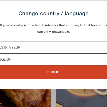
Change country / language
If your country isn’t listed, it indicates that shipping to that location i
Produkt
currently unavailable.
try
guage
SUBMIT