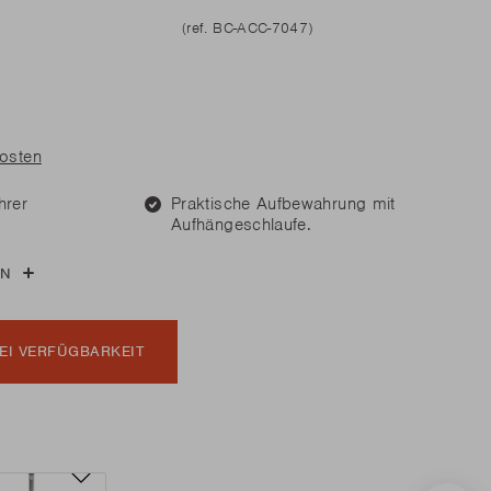
n Sie Ersatzteile?
n Sie Ersatzteile?
(ref. BC-ACC-7047)
MEHR LESEN
MEHR LESEN
kosten
n Sie Ersatzteile?
hrer
Praktische Aufbewahrung mit
MEHR LESEN
Aufhängeschlaufe.
EN
EI VERFÜGBARKEIT