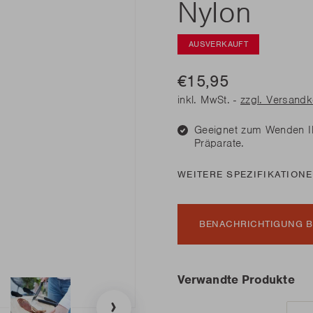
Nylon
diesen Frühling
diesen Frühling
Benötige
Benötige
Junko
Rila
n Sie alle Neuheiten
n Sie alle Neuheiten
AUSVERKAUFT
LESEN
LESEN
€15,95
inkl. MwSt. -
zzgl. Versand
diesen Frühling
Benötige
n Sie alle Neuheiten
Geeignet zum Wenden I
Präparate.
LESEN
WEITERE SPEZIFIKATION
BENACHRICHTIGUNG B
Verwandte Produkte