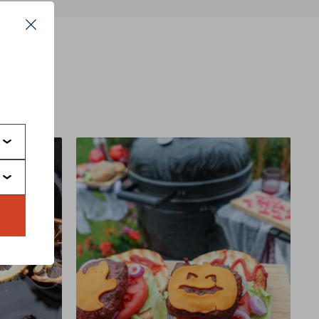
Close
s