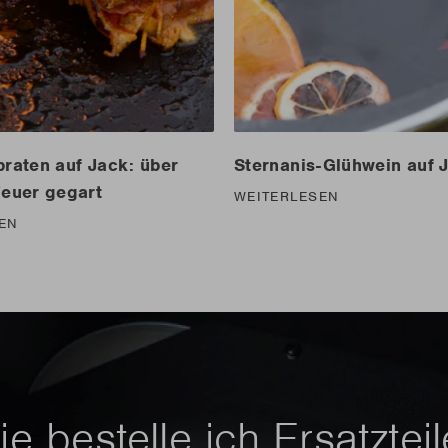
raten auf Jack: über
Sternanis-Glühwein auf 
euer gegart
WEITERLESEN
EN
e bestelle ich Ersatztei