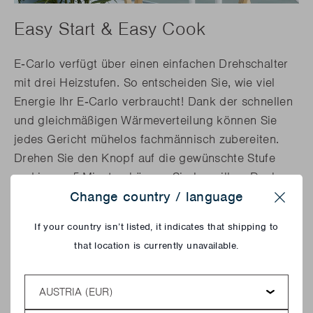
Easy Start & Easy Cook
E‑Carlo verfügt über einen einfachen Drehschalter
mit drei Heizstufen. So entscheiden Sie, wie viel
Energie Ihr E‑Carlo verbraucht! Dank der schnellen
und gleichmäßigen Wärmeverteilung können Sie
jedes Gericht mühelos fachmännisch zubereiten.
Drehen Sie den Knopf auf die gewünschte Stufe
und in nur 5 Minuten können Sie losgrillen. Dank
Change country / language
des 1,5 m langen Kabels können Sie den Grill
Close
überall platzieren! Der E‑Carlo wird außerdem mit
If your country isn’t listed, it indicates that shipping to
einer praktischen Tragetasche geliefert, damit Sie
that location is currently unavailable.
ihn überallhin mitnehmen können.
Country