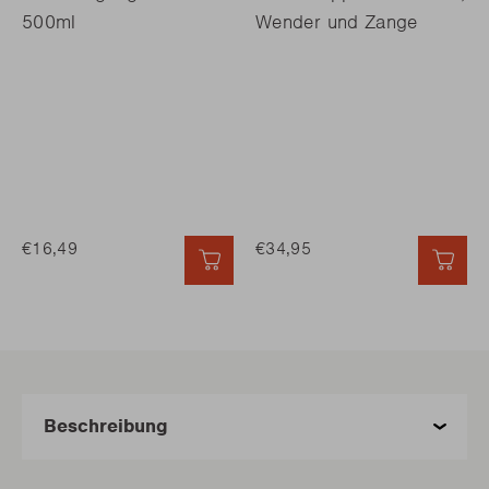
500ml
Wender und Zange
€16,49
€34,95
SCHNELL HINZUFÜGEN
SCH