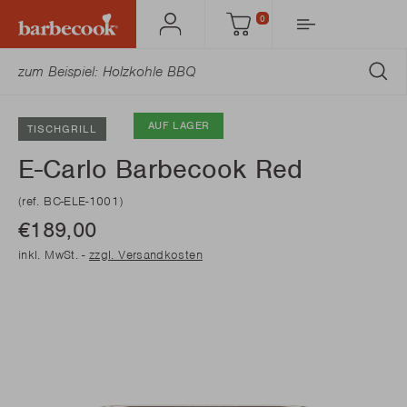
0
Mein
Einkaufswagen
Barbecook
AB
AUF LAGER
TISCHGRILL
E-Carlo Barbecook Red
(ref. BC-ELE-1001)
€189,00
inkl. MwSt. -
zzgl. Versandkosten