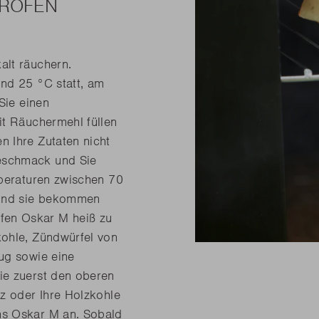
EROFEN
alt räuchern.
nd 25 °C statt, am
Sie einen
it Räuchermehl füllen
 Ihre Zutaten nicht
eschmack und Sie
mperaturen zwischen 70
 und sie bekommen
fen Oskar M heiß zu
kohle, Zündwürfel von
ug sowie eine
ie zuerst den oberen
lz oder Ihre Holzkohle
ns Oskar M an. Sobald