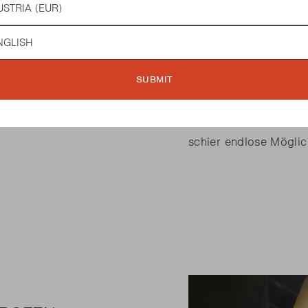
dieses 2-in-1-Gerät vo
mit dem Oskar M räuch
guage
robusten Gitter aus v
mitgelieferten stabil
SUBMIT
Luftzufuhr und des i
Sie immer die maxima
Sie sowohl heiß als a
schier endlose Möglich