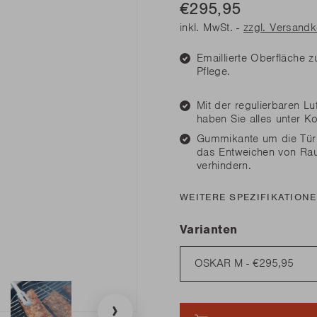
€295,95
diesen Frühling
diesen Frühling
Benötige
Benötige
Junko
inkl. MwSt. -
zzgl. Versand
Rila
n Sie alle Neuheiten
n Sie alle Neuheiten
LESEN
LESEN
Emaillierte Oberfläche zu
Pflege.
diesen Frühling
Mit der regulierbaren Lu
Benötige
haben Sie alles unter Ko
n Sie alle Neuheiten
Gummikante um die Tür
LESEN
das Entweichen von Ra
verhindern.
WEITERE SPEZIFIKATION
Varianten