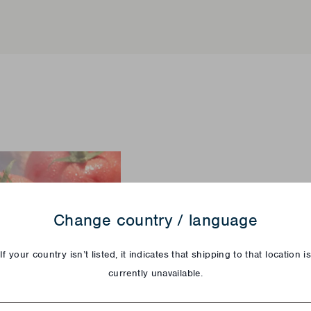
WELCHE VORT
OSKAR M?
Change country / language
Der Hauptvorteil des 
If your country isn’t listed, it indicates that shipping to that location i
um ein multifunktional
currently unavailable.
Räucherofen und Grill
öfter mal nach Abwechs
try