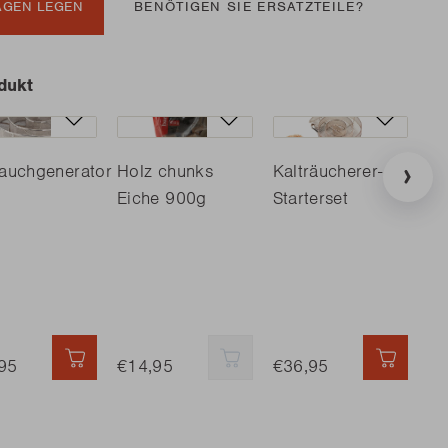
AGEN LEGEN
BENÖTIGEN SIE ERSATZTEILE?
dukt
rauchgenerator
Holz chunks
Kalträucherer-
Eiche 900g
Starterset
Ka
M-
 HINZUFÜGEN
95
SCHNELL HINZUFÜGEN
€14,95
SCHNELL HINZUFÜGEN
€36,95
SCHNE
€2