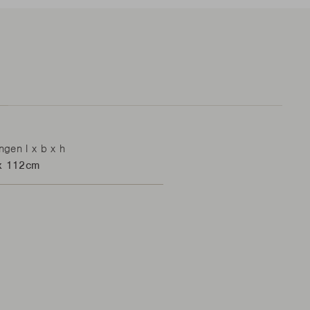
gen l x b x h
x 112cm