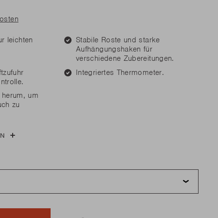
n Sie Ersatzteile?
n Sie Ersatzteile?
kosten
MEHR LESEN
MEHR LESEN
r leichten
Stabile Roste und starke
Aufhängungshaken für
verschiedene Zubereitungen.
ftzufuhr
Integriertes Thermometer.
n Sie Ersatzteile?
ntrolle.
 herum, um
MEHR LESEN
uch zu
EN