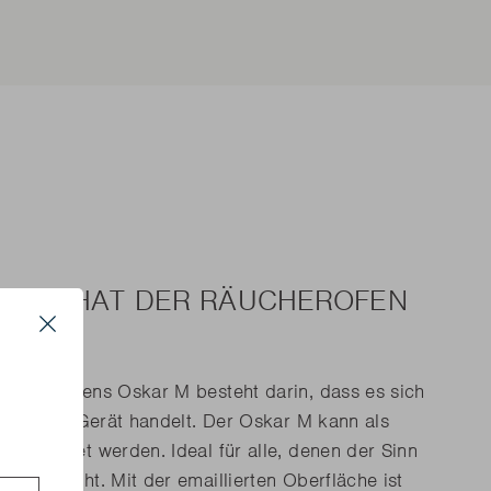
EILE HAT DER RÄUCHEROFEN
Close
Räucherofens Oskar M besteht darin, dass es sich
s
es 2-in-1-Gerät handelt. Der Oskar M kann als
 verwendet werden. Ideal für alle, denen der Sinn
lung steht. Mit der emaillierten Oberfläche ist