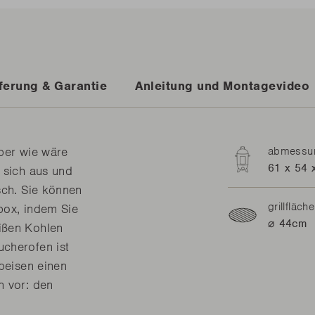
ferung & Garantie
Anleitung und Montagevideo
aber wie wäre
abmessun
61 x 54 
 sich aus und
sch. Sie können
grillfläche
box, indem Sie
⌀ 44cm
ißen Kohlen
ucherofen ist
Speisen einen
n vor: den