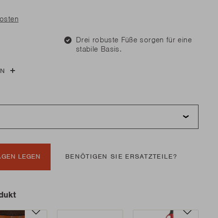
n Sie Ersatzteile?
n Sie Ersatzteile?
kosten
MEHR LESEN
MEHR LESEN
Drei robuste Füße sorgen für eine
stabile Basis.
EN
n Sie Ersatzteile?
MEHR LESEN
AGEN LEGEN
BENÖTIGEN SIE ERSATZTEILE?
dukt