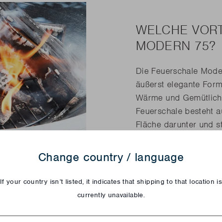
WELCHE VORT
MODERN 75?
Die Feuerschale Moder
äußerst elegante Form.
Wärme und Gemütlichke
Feuerschale besteht a
Fläche darunter und st
Modern 75 hat – wie 
cm und ist 33,5 cm ho
Change country / language
Gusseisen. Gusseisen 
dass angenehme Temper
If your country isn’t listed, it indicates that shipping to that location i
Feuerschale Modern 75
currently unavailable.
try