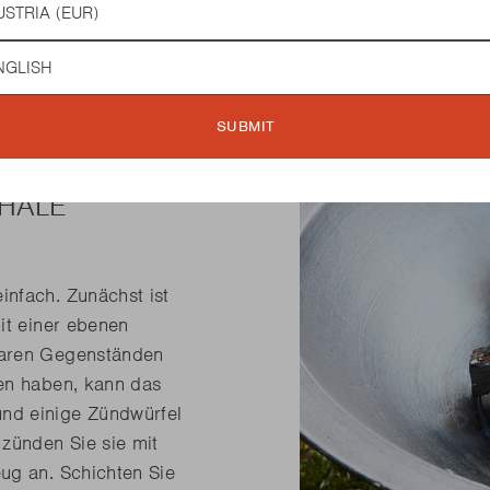
guage
SUBMIT
CHALE
nfach. Zunächst ist
it einer ebenen
baren Gegenständen
den haben, kann das
nd einige Zündwürfel
zünden Sie sie mit
ug an. Schichten Sie