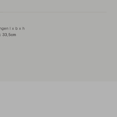
gen l x b x h
x 33,5cm