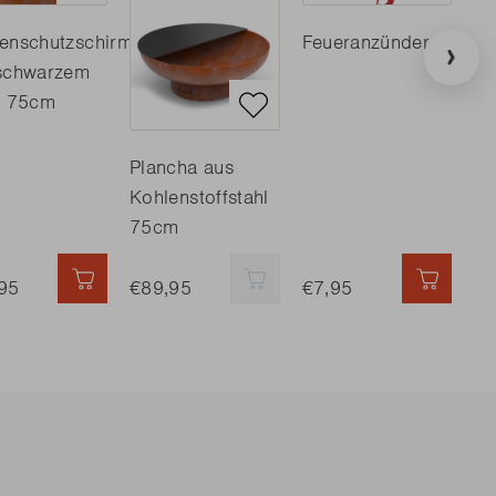
enschutzschirm
Feueranzünder
Pr
schwarzem
Ha
l 75cm
Sc
Plancha aus
Kohlenstoffstahl
75cm
 HINZUFÜGEN
95
SCHNELL HINZUFÜGEN
€89,95
SCHNELL HINZUFÜGEN
€7,95
SCHNE
€3