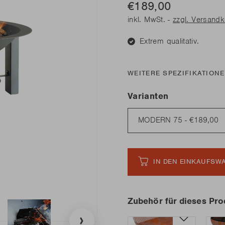
€189,00
diesen Frühling
diesen Frühling
Benötige
Benötige
Junko
inkl. MwSt. -
zzgl. Versand
Rila
n Sie alle Neuheiten
n Sie alle Neuheiten
LESEN
LESEN
Extrem qualitativ.
diesen Frühling
WEITERE SPEZIFIKATION
Benötige
n Sie alle Neuheiten
Varianten
LESEN
IN DEN EINKAUFSW
Zubehör für dieses Pro