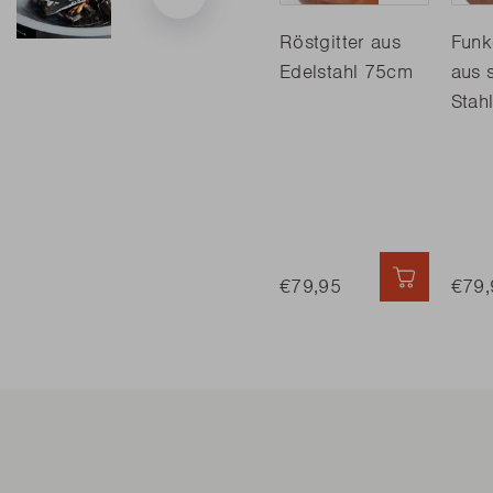
Röstgitter aus
Funk
Edelstahl 75cm
aus 
Stah
€79,95
SCHNELL
€79,