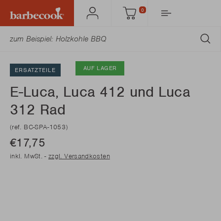
0
Mein
Einkaufswagen
Barbecook
AB
AUF LAGER
ERSATZTEILE
E-Luca, Luca 412 und Luca
312 Rad
(ref. BC-SPA-1053)
€17,75
inkl. MwSt. -
zzgl. Versandkosten