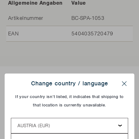
Allgemeine Angaben
Value
Artikelnummer
BC-SPA-1053
EAN
5404035720479
Rezepte mit diesem Produkt
Change country / language
Close
If your country isn’t listed, it indicates that shipping to
that location is currently unavailable.
Country
Language