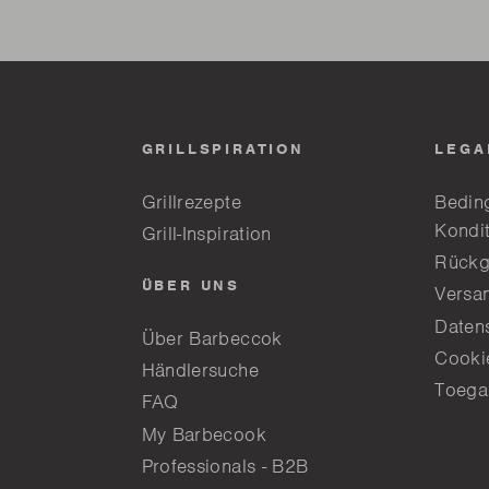
GRILLSPIRATION
LEGA
Grillrezepte
Bedin
Kondi
Grill-Inspiration
Rückg
ÜBER UNS
Versa
Daten
Über Barbeccok
Cookie
Händlersuche
Toega
FAQ
My Barbecook
Professionals - B2B