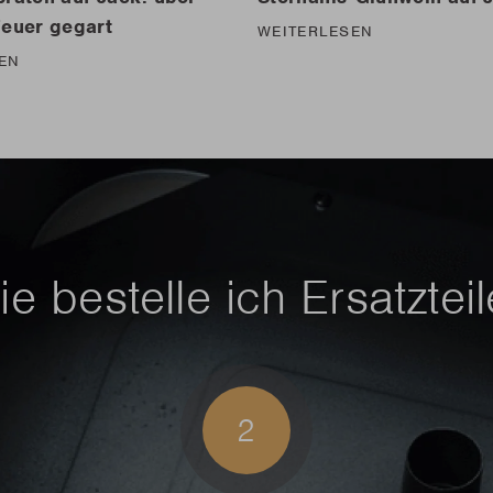
euer gegart
WEITERLESEN
EN
e bestelle ich Ersatztei
2