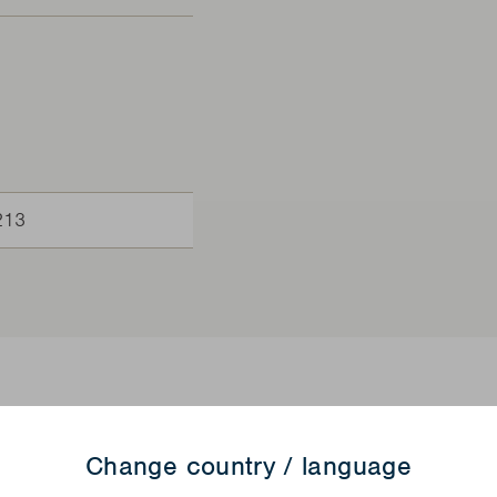
213
Produkt
Change country / language