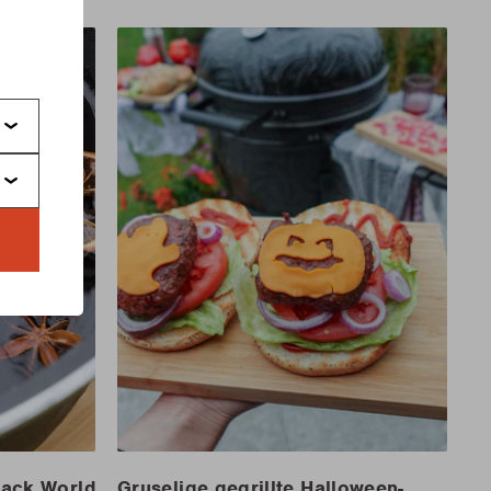
s
Jack World
Gruselige gegrillte Halloween-