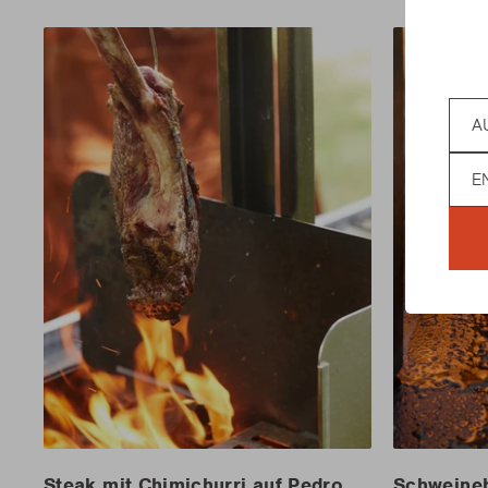
Coun
Lan
Steak mit Chimichurri auf Pedro
Schweineb