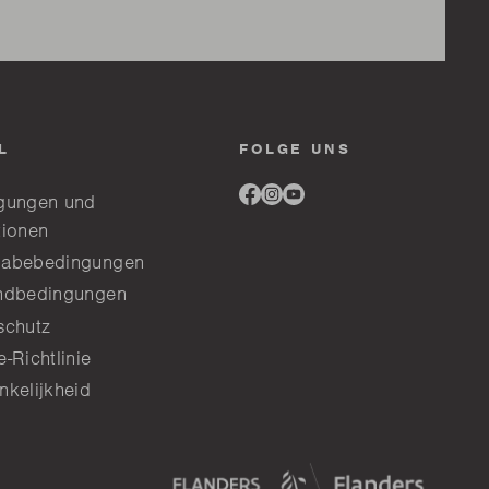
L
FOLGE UNS
Link
Link
Link
gungen und
to
to
to
tionen
facebook
instagram
youtube
abebedingungen
ndbedingungen
schutz
-Richtlinie
nkelijkheid