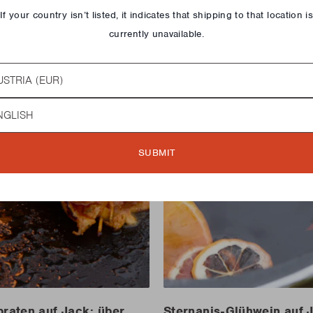
If your country isn’t listed, it indicates that shipping to that location i
currently unavailable.
try
guage
SUBMIT
raten auf Jack: über
Sternanis-Glühwein auf 