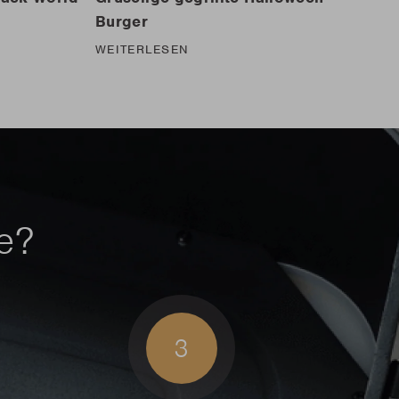
Burger
WEITERLESEN
le?
3