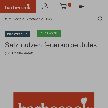
0
Mein
Einkaufswagen
Barbecook
AB
AUF LAGER
ERSATZTEILE
Satz nutzen feuerkorbe Jules
(ref. BC-SPA-9995)