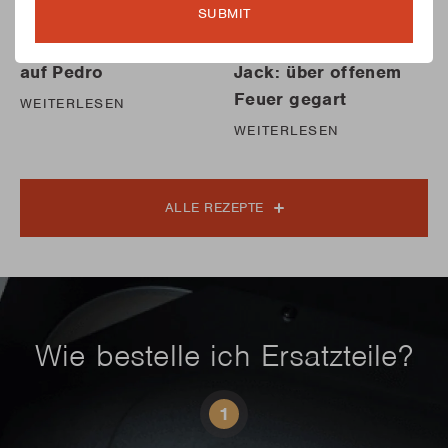
SUBMIT
Steak mit Chimichurri
Schweinebraten auf
auf Pedro
Jack: über offenem
Feuer gegart
WEITERLESEN
WEITERLESEN
ALLE REZEPTE
Wie bestelle ich Ersatzteile?
1