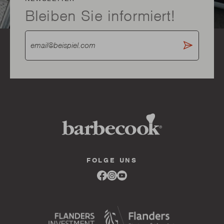
Bleiben Sie informiert!
FOLGE UNS
Link
Link
Link
to
to
to
facebook
instagram
youtube