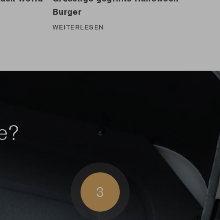
Burger
WEITERLESEN
le?
3