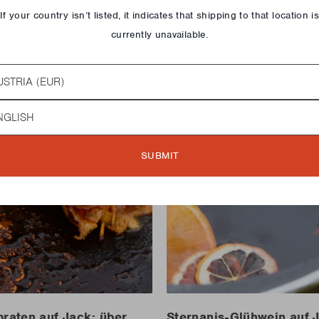
If your country isn’t listed, it indicates that shipping to that location i
currently unavailable.
try
guage
SUBMIT
raten auf Jack: über
Sternanis-Glühwein auf 