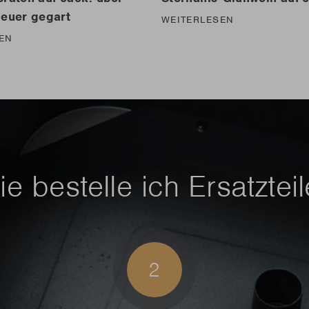
euer gegart
WEITERLESEN
EN
e bestelle ich Ersatztei
2