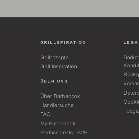
GRILLSPIRATION
LEGA
Grillrezepte
Bedin
Kondi
Grill-Inspiration
Rückg
ÜBER UNS
Versa
Daten
Über Barbeccok
Cookie
Händlersuche
Toega
FAQ
My Barbecook
Professionals - B2B