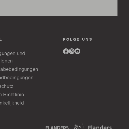
L
FOLGE UNS
Link
Link
Link
gungen und
to
to
to
tionen
facebook
instagram
youtube
abebedingungen
ndbedingungen
schutz
-Richtlinie
nkelijkheid