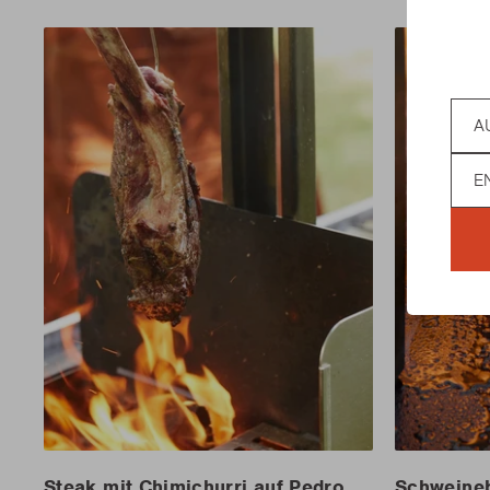
Coun
Lan
Steak mit Chimichurri auf Pedro
Schweineb