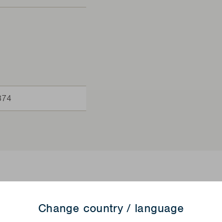
374
Produkt
Change country / language