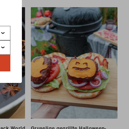
s
Jack World
Gruselige gegrillte Halloween-