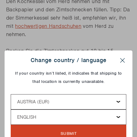
Den Kochkessel vom Herd nehmen und mit
Backpapier und den Zimtschnecken füllen. Tipp: Da
der Simmerkessel sehr heiß ist, empfehlen wir, ihn
mit
hochwertigen Handschuhen
vom Herd zu
nehmen.
Backen Sie die Zimtschnecken gut 10 bis 15
Minuten im Kochkessel. Nehmen Sie ein glühendes
Change country / language
Close
Stück Holz aus dem Feuerkorb und legen Sie es auf
If your country isn’t listed, it indicates that shipping to
den Deckel des Kochkessels. Auf diese Weise
that location is currently unavailable.
haben Sie sowohl unten als auch oben ausreichend
direkte Wärme. Während die Brötchen backen, die
Country
Glasur zubereiten. Puderzucker, Vanilleextrakt und
Milch mit einem Schneebesen verrühren, bis eine
Language
dicke Masse entsteht. Wenn die Zimtschnecken
fertig sind, servieren Sie sie mit etwas Glasur.
SUBMIT